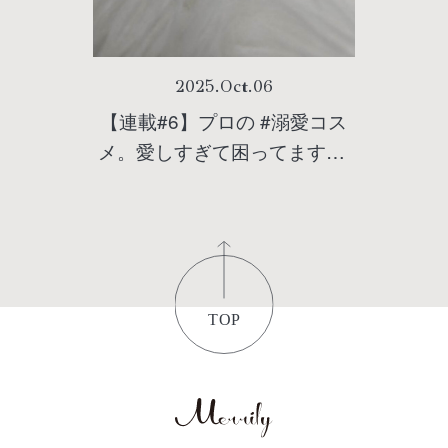
2025
.
Oct
.
06
【連載#6】プロの #溺愛コス
メ。愛しすぎて困ってます！/
有限会社ふぁるこん 代表取締
役 石井 良子さん