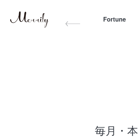
Exercise&Diet
Other
Fortune
毎月・本