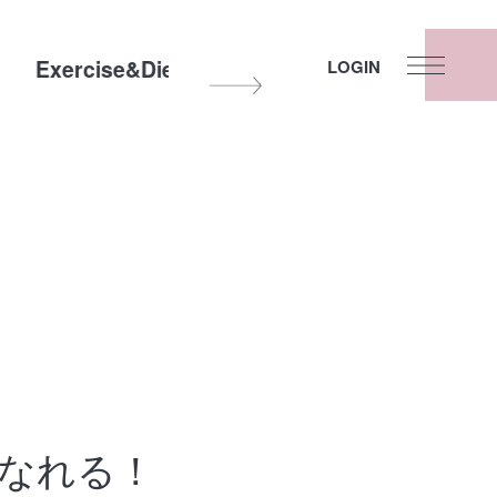
Exercise&Diet
Other
Fortune
LOGIN
になれる！