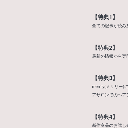
【特典1】
全ての記事が読み
【特典2】
最新の情報から専
【特典3】
merrily(メ
アサロンでのヘア
【特典4】
新作商品のお試し