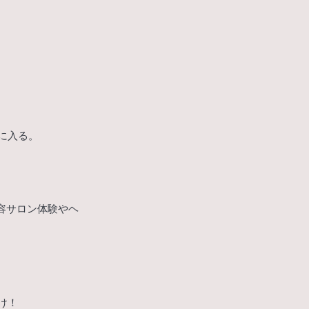
に入る。
美容サロン体験やヘ
け！