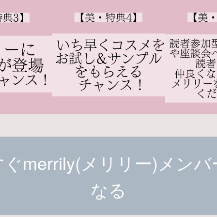
ぐmerrily(メリリー)メン
なる