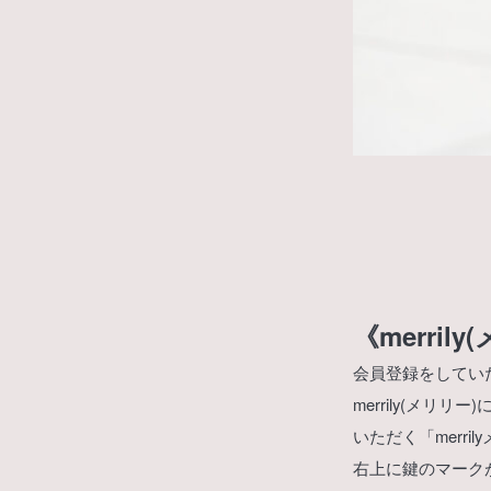
《merri
会員登録をしてい
merrily(メ
いただく「merri
右上に鍵のマークが