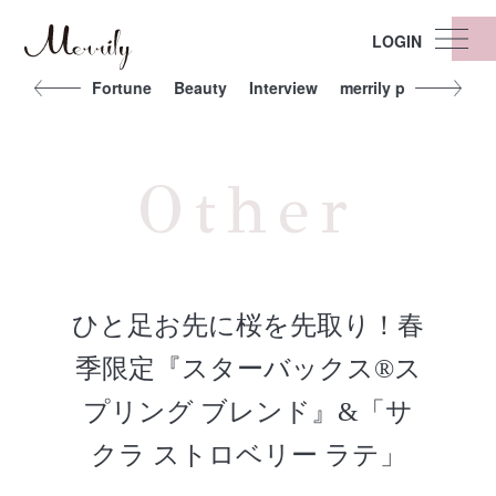
LOGIN
t
Other
Fortune
Beauty
Interview
merrily people
Exe
Other
ひと足お先に桜を先取り！春
季限定『スターバックス®︎ス
プリング ブレンド』&「サ
クラ ストロベリー ラテ」