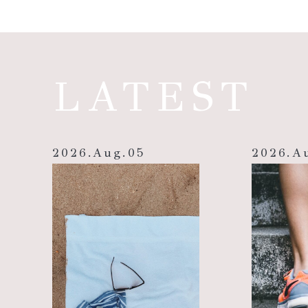
LATEST
2026
.
Aug
.
05
2026
.
A