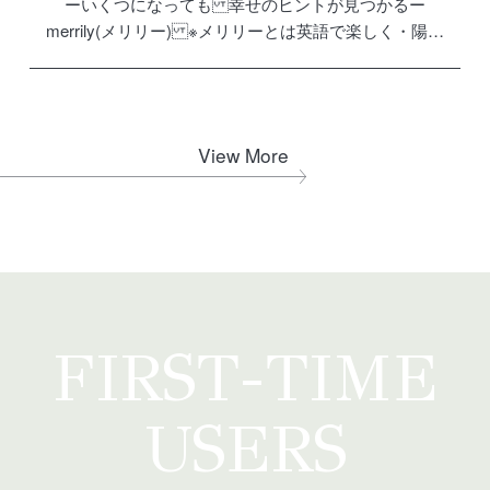
ーいくつになっても 幸せのヒントが見つかるー
merrily(メリリー) ※メリリーとは英語で楽しく・陽気
に・ゆかいという意味 いくつになっても楽しみを見つ
けられる いくつからでも楽しみを見つけられる 年齢に
とらわれず […]
View More
FIRST-TIME
USERS