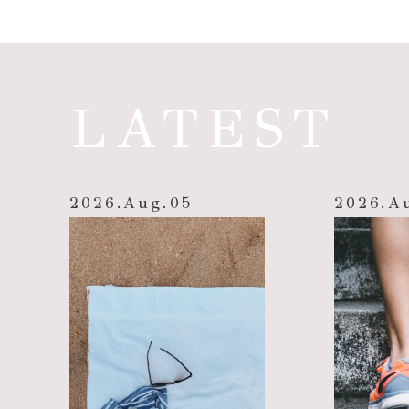
LATEST
2026
.
Aug
.
05
2026
.
A