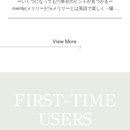
ーいくつになっても 幸せのヒントが見つかるー
merrily(メリリー) ※メリリーとは英語で楽しく・陽気
に・ゆかいという意味 いくつになっても楽しみを見つ
けられる いくつからでも楽しみを見つけられる 年齢に
とらわれず […]
View More
FIRST-TIME
USERS