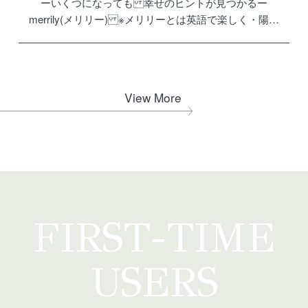
ーいくつになっても 幸せのヒントが見つかるー
merrily(メリリー) ※メリリーとは英語で楽しく・陽気
に・ゆかいという意味 いくつになっても楽しみを見つ
けられる いくつからでも楽しみを見つけられる 年齢に
とらわれず […]
View More
FIRST-TIME
USERS