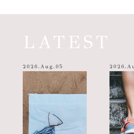
LATEST
2026
.
Aug
.
05
2026
.
A