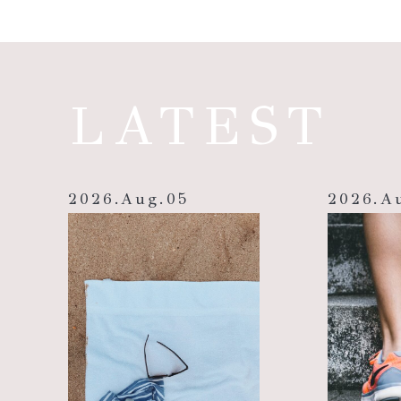
LATEST
2026
.
Aug
.
05
2026
.
A