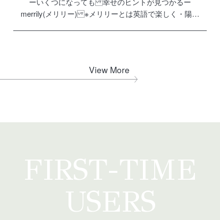
ーいくつになっても 幸せのヒントが見つかるー
merrily(メリリー) ※メリリーとは英語で楽しく・陽気
に・ゆかいという意味 いくつになっても楽しみを見つ
けられる いくつからでも楽しみを見つけられる 年齢に
とらわれず […]
View More
FIRST-TIME
USERS