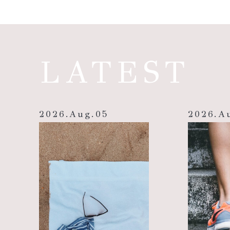
LATEST
2026
.
Aug
.
05
2026
.
A