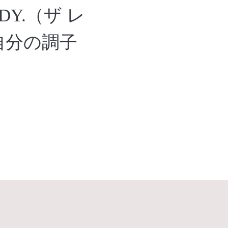
Y.（ザ レ
自分の調子