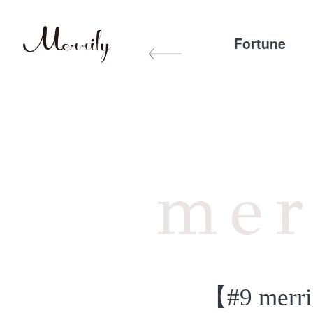
Exercise&Diet
Other
Fortune
mer
【#9 m