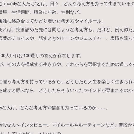
”merrilyな人たち”とは、日々、どんな考え方を持って生きている
環境、生活週間、職業に年齢、性別など。
複雑に絡み合ってたどり着いた考え方やマイルール。
あれば、突き詰めた先には同じような考え方も。だけど、例え似た
言葉のチョイスや、話すときのトーンやジェスチャー、表情も違っ
00人いれば100通りの答えが存在します。
が、その人を構成する生き方や、これからを選択するための道しる
な違う考え方を持っているから、どうしたら人生を楽しく生きられるの
を成功と呼ぶなら、どうしたらそういったマインドが育まれるのか
rilyな人は、どんな考え方や信念を持っているのか……。
rrilyな人へインタビュー。マイルールやルーティーンなど、普段
話ししていただく、というもの。