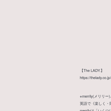
【The LADY.】
https://thelady.co.jp/
※merrily(メリリ
英語で《楽しく・
merrilyは「