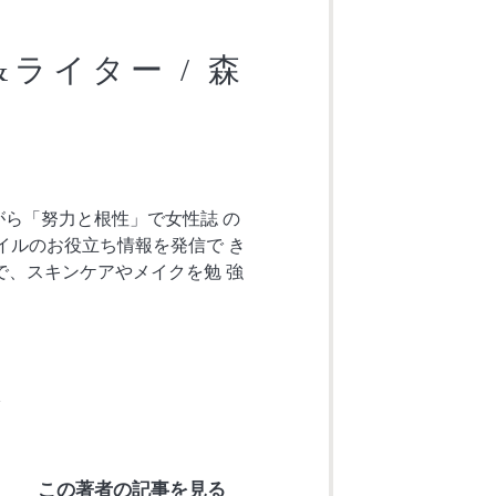
&ライター / 森
がら「努力と根性」で女性誌 の
イルのお役立ち情報を発信で き
で、スキンケアやメイクを勉 強
_
この著者の記事を見る