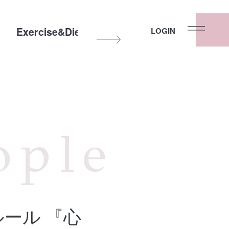
Exercise&Diet
Other
Fortune
LOGIN
ople
ルール 『心