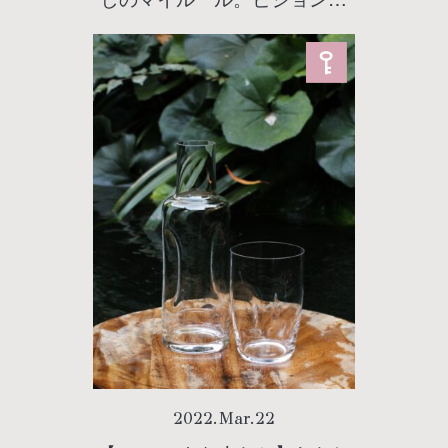
ガネ メガネのマエストロSS級
ブロンズ小林 豊さんに聞く！
周囲の人に感謝をすること
で、仕事の効率が上がる理由
とは。
2022
.
Mar
.
22