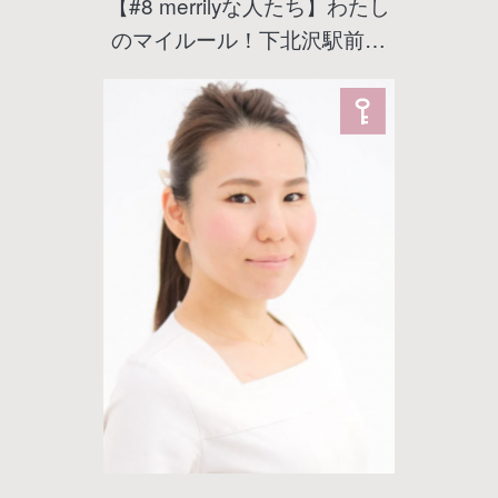
【#8 merrilyな人たち】わたし
のマイルール！下北沢駅前に
オープンした「ボナボナペテ
ィ」のワインソムリエに聞
く！GLASS & CO JAPANのワ
イングラスで毎日の暮らしが
豊かになるワケとは？