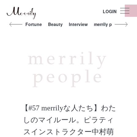
LOGIN
t
Other
Fortune
Beauty
Interview
merrily people
Exe
merrily
people
【#57 merrilyな人たち】わた
しのマイルール。ピラティ
スインストラクター中村萌