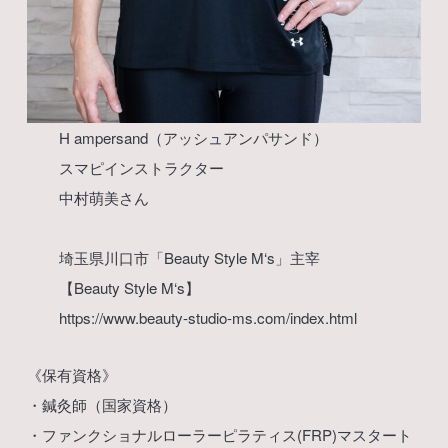
H ampersand（アッシュアンパサンド）
スマピインストラクター
中村萌美さん
埼玉県川口市「Beauty Style M‘s」主宰
【Beauty Style M‘s】
https://www.beauty-studio-ms.com/index.html
《保有資格》
・鍼灸師（国家資格）
・ファンクショナルローラーピラティス(FRP)マスタート