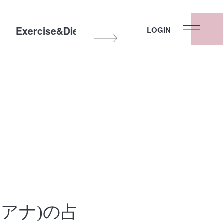
Exercise&Diet
Other
Fortune
LOGIN
e
(モアナ)の占