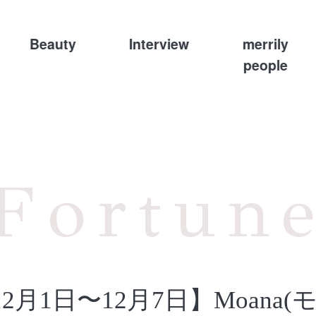
Beauty
Interview
merrily
people
Fortun
12月1日〜12月7日】Moana