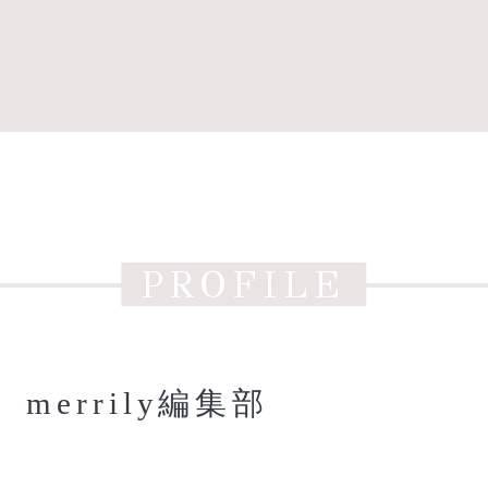
PROFILE
merrily編集部