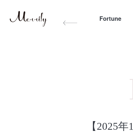
Exercise&Diet
Other
Fortune
【2025年