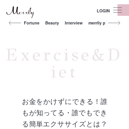
LOGIN
t
Other
Fortune
Beauty
Interview
merrily people
Exe
Exercise&D
iet
お金をかけずにできる！誰
もが知ってる・誰でもでき
る簡単エクササイズとは？