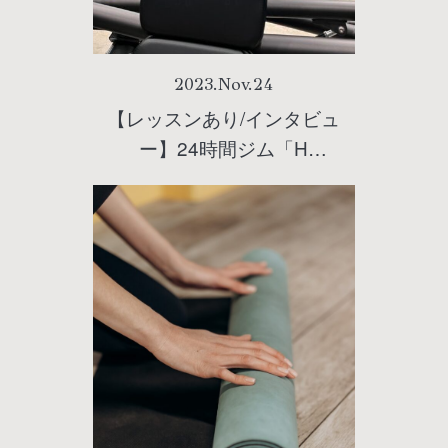
2023
.
Nov
.
24
【レッスンあり/インタビュ
ー】24時間ジム「H
ampersand（アッシュアンパ
サンド）」に潜入！世界初の
スマートピラティスが、現代
人にピッタリなワケ。