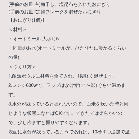
(手前のお皿 左)梅干し、塩昆布を入れたおにぎり
(手前のお皿 右)鮭フレークを混ぜたおにぎり
【おにぎり(1個)】
＜材料＞
・オートミール 大さじ5
・同量のお水(オートミールが、ひたひたに浸かるくらい
の量)
＜つくり方＞
1.耐熱ボウルに材料を全て入れ、1度軽く混ぜます。
2.レンジ600wで、ラップはかけずに1〜2分ぐらい温めま
す。
3.水分が残っていると握れないので、白米を炊いた時と同
じような状態になればOKです。できたては柔らかいの
で、少し冷ますと握りやすくなります。
表面に水分が残っているようであれば、10秒ずつ追加で温