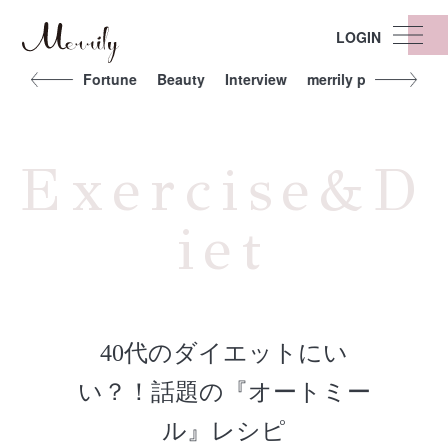
LOGIN
t
Other
Fortune
Beauty
Interview
merrily people
Exe
Exercise&D
iet
40代のダイエットにい
い？！話題の『オートミー
ル』レシピ