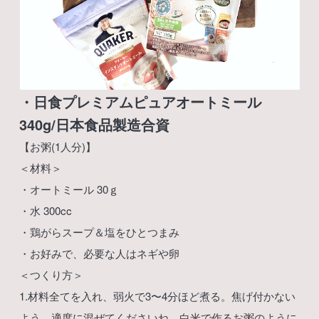
・日食プレミアムピュアオートミール
340g/日本食品製造合資
【お粥(1人分)】
＜材料＞
・オートミール 30ｇ
・水 300cc
・鶏がらスープ＆塩をひとつまみ
・お好みで、必要な人はネギや卵
＜つくり方＞
1.材料全てを入れ、弱火で3〜4分ほど煮る。焦げ付かない
よう、適度に混ぜてくださいね。白米で作るお粥のように