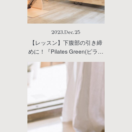
2023
.
Dec
.
25
【レッスン】下腹部の引き締
めに！『Pilates Green(ピラテ
ィスグリーン)池袋店』インス
トラクターYukoさんによるエ
クササイズ