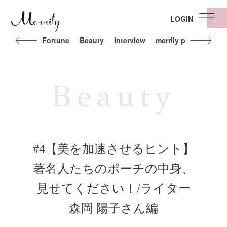
LOGIN
t
Other
Fortune
Beauty
Interview
merrily people
Exe
Beauty
#4【美を加速させるヒント】
著名人たちのポーチの中身、
見せてください！/ライター
森岡 陽子さん編