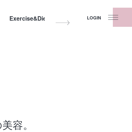
Exercise&Diet
Other
Fortune
LOGIN
の美容。