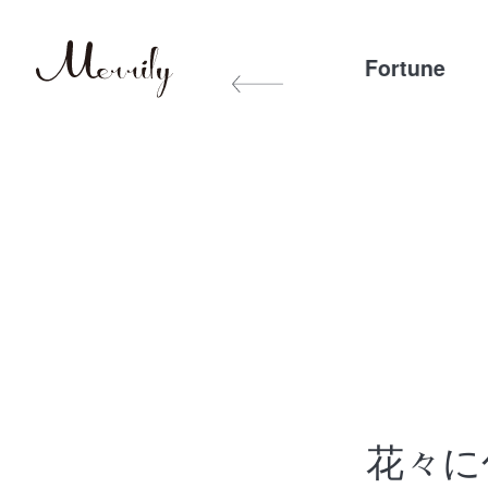
Exercise&Diet
Other
Fortune
花々に