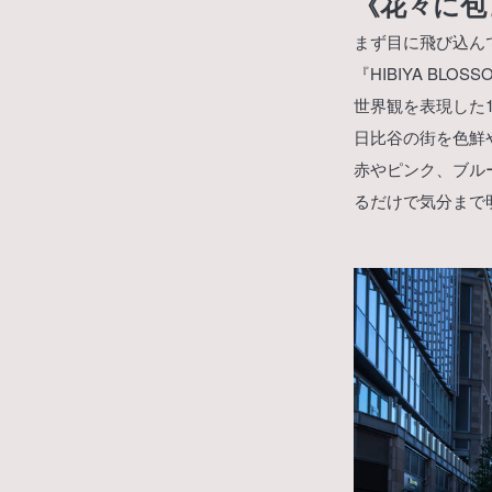
《花々に包
まず目に飛び込ん
『HIBIYA BL
世界観を表現した
日比谷の街を色鮮
赤やピンク、ブル
るだけで気分まで