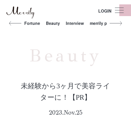
LOGIN
t
Other
Fortune
Beauty
Interview
merrily people
Exe
Beauty
未経験から3ヶ月で美容ライ
ターに！【PR】
2023.Nov.25