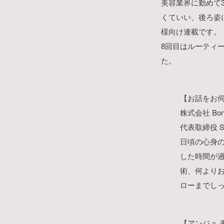
美容業界に勤めて3
くていい、後ろ姿に
様向け連載です。
8回目はルーティー
た。
【お話をお
株式会社 Bon
代表取締役 Sa
日頃の心身
した時間が
術、何よりお
ローまでし
【アンジュ 表