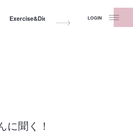
Exercise&Diet
Other
Fortune
LOGIN
iさんに聞く！