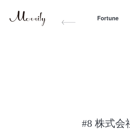
Exercise&Diet
Other
Fortune
#8 株式会