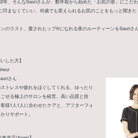
2年、そんなSaoriさんが、数年前から始めた「お尻の形」にこだ
凹まなくていい、何歳でも変えられるお尻のことをもっと聞きたくて、
ンのラスト、愛されヒップ®になれる夜のルーティーンをSaoriさ
伺いした方】
heur
oriさん
のストレスや疲れをほぐしてくれる、ゆったり
過ごせる極上のサロンを経営。高い品質と技
客様1人1人に合わせたケアと、アフターフォ
っかりサポート。
参道店(Ange)】