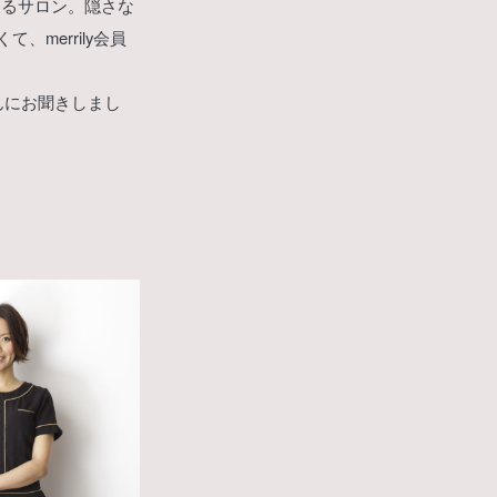
わるサロン。隠さな
merrily会員
んにお聞きしまし