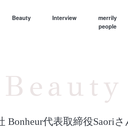
Beauty
Interview
merrily
people
Beauty
社 Bonheur代表取締役Saor