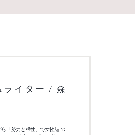
&ライター / 森
がら「努力と根性」で女性誌 の