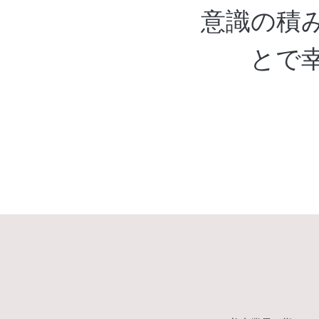
意識の積
とで