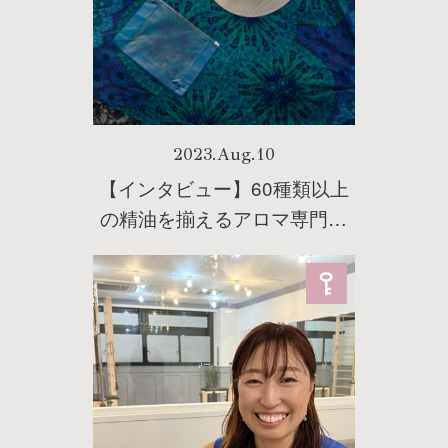
2023
.
Aug
.
10
【インタビュー】60種類以上
の精油を揃えるアロマ専門店
「アロマブルーム」アロマセ
ラピストの大塚麻子さんに聞
く！日焼け後の肌を落ち着か
せてくれるレスキューアロマ
とは