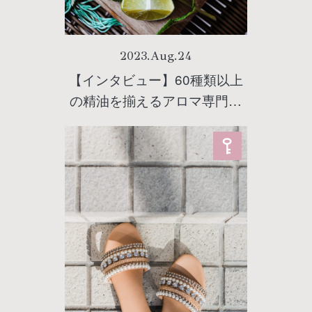
2023
.
Aug
.
24
【インタビュー】60種類以上
の精油を揃えるアロマ専門店
「アロマブルーム」アロマセ
ラピストの大塚麻子さんに聞
く！体感温度を４度も下げ
る？！お風呂上り爽快な夏向
けアロマとは