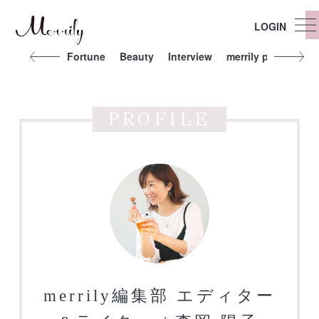
LOGIN
iet
Other
Fortune
Beauty
Interview
merrily people
E
PROFILE
merrily編集部 エディター