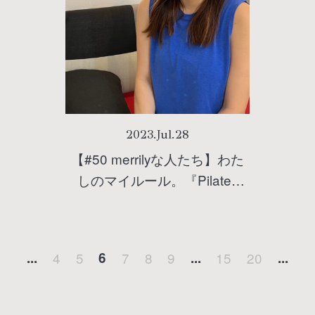
2023
.
Jul
.
28
【#50 merrilyな人たち】わた
しのマイルール。『Pilates
Green(ピラティス グリーン)』
神保町店 インストラクター
Azusaさんに聞く！がんばる
...
4
5
6
7
8
9
...
15
20
...
ことが得意ではないからこそ
守っているルールとは？