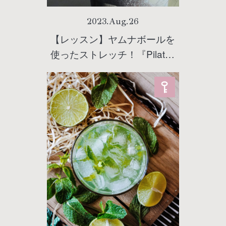
2023
.
Aug
.
26
【レッスン】ヤムナボールを
使ったストレッチ！『Pilates
Green(ピラティスグリーン)池
袋店』インストラクターMoa
さんによる”脂肪燃焼”ストレッ
チ