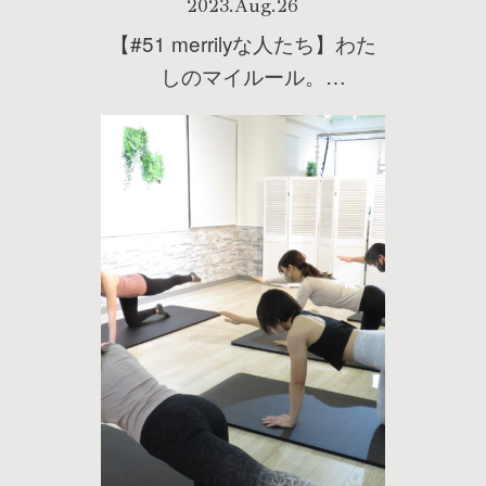
2023
.
Aug
.
26
【#51 merrilyな人たち】わた
しのマイルール。
『PilatesGreen(ピラティスグ
リーン)池袋店』インストラク
ターMoaさんに聞く！朝から
晩までヘルシーすぎるマイル
ールとは？